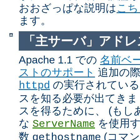
おおざっぱな説明は
こち
ます。
「主サーバ」アドレ
Apache 1.1 での
名前ベ
ストのサポート
追加の際に
の実行されているホ
httpd
スを知る必要が出てきま
スを得るために、 (もし
な
を使用す
ServerName
数
(コマ
gethostname