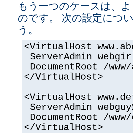
もう一つのケースは、よ
のです。 次の設定につ
う。
<VirtualHost www.ab
ServerAdmin webgir
DocumentRoot /www/
</VirtualHost>
<VirtualHost www.de
ServerAdmin webguy
DocumentRoot /www/
</VirtualHost>