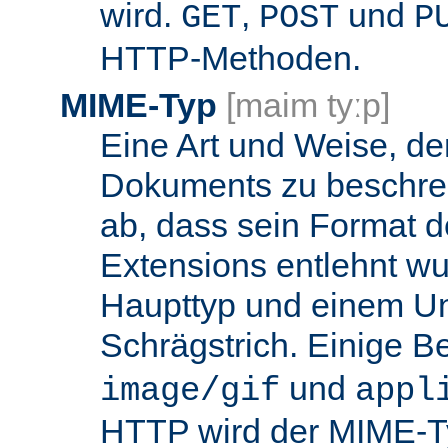
wird.
,
und
GET
POST
P
HTTP-Methoden.
MIME-Typ
[maim tyːp]
Eine Art und Weise, de
Dokuments zu beschrei
ab, dass sein Format d
Extensions entlehnt wu
Haupttyp und einem Unt
Schrägstrich. Einige B
und
image/gif
appl
HTTP wird der MIME-T