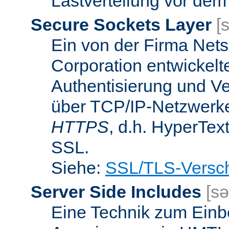
Lastverteilung vor dem
Secure Sockets Layer
[
Ein von der Firma Ne
Corporation entwickelt
Authentisierung und V
über TCP/IP-Netzwerke.
HTTPS
, d.h. HyperTex
SSL.
Siehe:
SSL/TLS-Versch
Server Side Includes
[sə
Eine Technik zum Einb