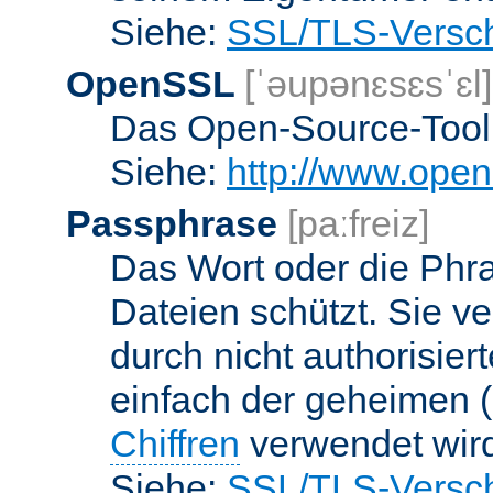
Siehe:
SSL/TLS-Versch
OpenSSL
[ˈəupənɛsɛsˈɛl]
Das Open-Source-Toolk
Siehe:
http://www.open
Passphrase
[paːfreiz]
Das Wort oder die Phra
Dateien schützt. Sie v
durch nicht authorisier
einfach der geheimen (
Chiffren
verwendet wir
Siehe:
SSL/TLS-Versch