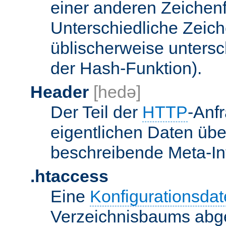
einer anderen Zeichenf
Unterschiedliche Zeic
üblischerweise unters
der Hash-Funktion).
Header
[hedə]
Der Teil der
HTTP
-Anf
eigentlichen Daten über
beschreibende Meta-Inf
.htaccess
Eine
Konfigurationsdat
Verzeichnisbaums abge