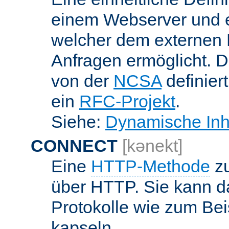
einem Webserver und 
welcher dem externen
Anfragen ermöglicht. Di
von der
NCSA
definier
ein
RFC-Projekt
.
Siehe:
Dynamische Inh
CONNECT
[kənekt]
Eine
HTTP-Methode
zu
über HTTP. Sie kann d
Protokolle wie zum Bei
kapseln.