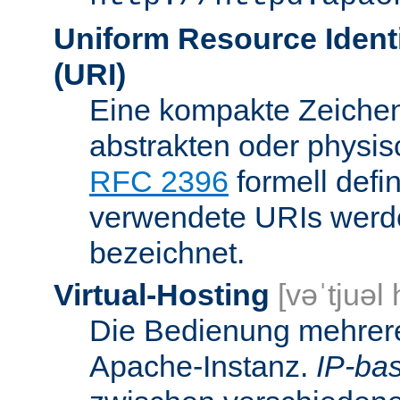
Uniform Resource Identi
(URI)
Eine kompakte Zeichenf
abstrakten oder physis
RFC 2396
formell defi
verwendete URIs werde
bezeichnet.
Virtual-Hosting
[vəˈtjuəl
Die Bedienung mehrere
Apache-Instanz.
IP-bas