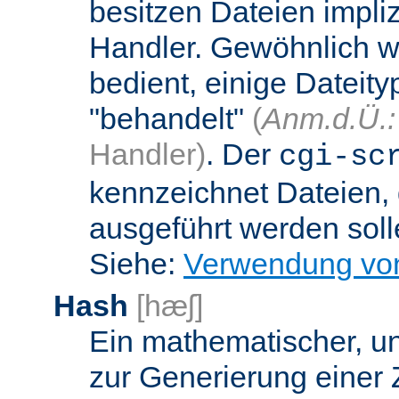
besitzen Dateien impli
Handler. Gewöhnlich w
bedient, einige Dateit
"behandelt"
(
Anm.d.Ü.:
Handler)
. Der
cgi-sc
kennzeichnet Dateien, 
ausgeführt werden soll
Siehe:
Verwendung vo
Hash
[hæʃ]
Ein mathematischer, u
zur Generierung einer 