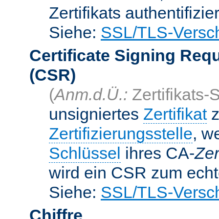
Zertifikats authentifizier
Siehe:
SSL/TLS-Versch
Certificate Signing Req
(CSR)
(
Anm.d.Ü.:
Zertifikats-
unsigniertes
Zertifikat
z
Zertifizierungsstelle
, w
Schlüssel
ihres CA-
Zer
wird ein CSR zum echte
Siehe:
SSL/TLS-Versch
Chiffre