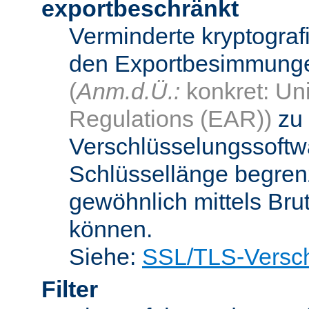
exportbeschränkt
Verminderte kryptograf
den Exportbesimmungen
(
Anm.d.Ü.:
konkret: Uni
Regulations (EAR))
zu 
Verschlüsselungssoftwa
Schlüssellänge begren
gewöhnlich mittels Bru
können.
Siehe:
SSL/TLS-Versch
Filter