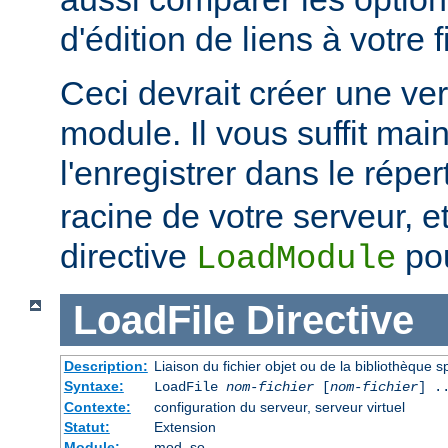
d'édition de liens à votre f
Ceci devrait créer une ve
module. Il vous suffit mai
l'enregistrer dans le réper
racine de votre serveur, et 
directive
pou
LoadModule
LoadFile
Directive
Description:
Liaison du fichier objet ou de la bibliothèque sp
Syntaxe:
LoadFile
nom-fichier
[
nom-fichier
] .
Contexte:
configuration du serveur, serveur virtuel
Statut:
Extension
Module:
mod_so