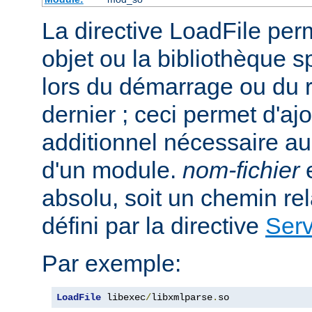
La directive LoadFile perme
objet ou la bibliothèque s
lors du démarrage ou du
dernier ; ceci permet d'aj
additionnel nécessaire a
d'un module.
nom-fichier
e
absolu, soit un chemin rela
défini par la directive
Ser
Par exemple:
LoadFile
 libexec
/
libxmlparse
.
so