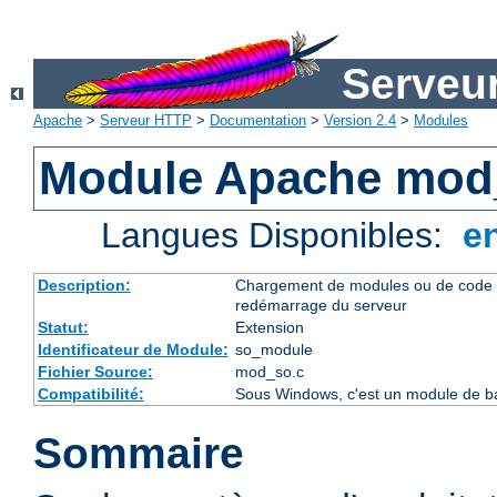
Serveu
Apache
>
Serveur HTTP
>
Documentation
>
Version 2.4
>
Modules
Module Apache mod
Langues Disponibles:
e
Description:
Chargement de modules ou de code 
redémarrage du serveur
Statut:
Extension
Identificateur de Module:
so_module
Fichier Source:
mod_so.c
Compatibilité:
Sous Windows, c'est un module de ba
Sommaire