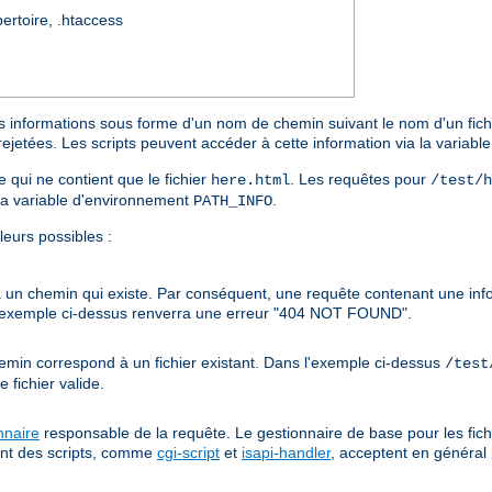
pertoire, .htaccess
s informations sous forme d'un nom de chemin suivant le nom d'un fichie
rejetées. Les scripts peuvent accéder à cette information via la variab
e qui ne contient que le fichier
. Les requêtes pour
here.html
/test/h
la variable d'environnement
.
PATH_INFO
leurs possibles :
à un chemin qui existe. Par conséquent, une requête contenant une in
'exemple ci-dessus renverra une erreur "404 NOT FOUND".
hemin correspond à un fichier existant. Dans l'exemple ci-dessus
/test
fichier valide.
nnaire
responsable de la requête. Le gestionnaire de base pour les fich
ent des scripts, comme
cgi-script
et
isapi-handler
, acceptent en général