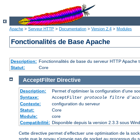
Apache
>
Serveur HTTP
>
Documentation
>
Version 2.4
>
Modules
Fonctionalités de Base Apache
Description:
Fonctionnalités de base du serveur HTTP Apache t
Statut:
Core
AcceptFilter
Directive
Description:
Permet d'optimiser la configuration d'une so
Syntaxe:
AcceptFilter
protocole
filtre d'acc
Contexte:
configuration du serveur
Statut:
Core
Module:
core
Compatibilité:
Disponible depuis la version 2.3.3 sous Wind
Cette directive permet d'effectuer une optimisation de la sock
sorte que le noyau n'envoie pas de socket au processus du 