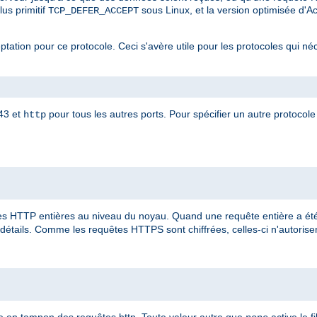
 plus primitif
sous Linux, et la version optimisée d'
TCP_DEFER_ACCEPT
eptation pour ce protocole. Ceci s'avère utile pour les protocoles qui né
443 et
pour tous les autres ports. Pour spécifier un autre protocole 
http
 HTTP entières au niveau du noyau. Quand une requête entière a été 
détails. Comme les requêtes HTTPS sont chiffrées, celles-ci n'autorisent
e en tampon des requêtes http. Toute valeur autre que
active le fi