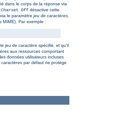
fié dans le corps de la réponse via
désactive cette
tCharset Off
e via le paramètre
jeu de caractères
,
pes MIME). Par exemple :
e jeu de caractère spécifié, et qu'il
actères aux ressources comportant
es données utilisateurs incluses
de caractères par défaut ne protège