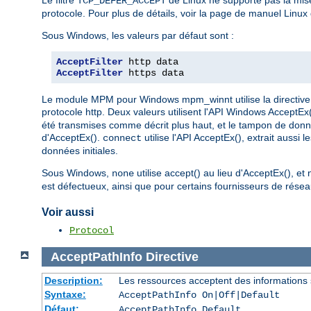
TCP_DEFER_ACCEPT
protocole. Pour plus de détails, voir la page de manuel Linux
Sous Windows, les valeurs par défaut sont :
AcceptFilter
AcceptFilter
 https data
Le module MPM pour Windows mpm_winnt utilise la directive 
protocole http. Deux valeurs utilisent l'API Windows AcceptEx
été transmises comme décrit plus haut, et le tampon de donnée
d'AcceptEx().
utilise l'API AcceptEx(), extrait aussi 
connect
données initiales.
Sous Windows,
utilise accept() au lieu d'AcceptEx(), et
none
est défectueux, ainsi que pour certains fournisseurs de réseau
Voir aussi
Protocol
AcceptPathInfo
Directive
Description:
Les ressources acceptent des informations
Syntaxe:
AcceptPathInfo On|Off|Default
Défaut:
AcceptPathInfo Default