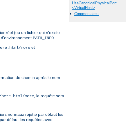
UseCanonicalPhysicalPort
<VirtualHost>
Commentaires
r réel (ou un fichier qui n'existe
le d'environnement
.
PATH_INFO
et
ere.html/more
formation de chemin après le nom
, la requête sera
/here.html/more
iers normaux rejette par défaut les
 par défaut les requêtes avec