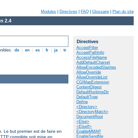
Modules
|
Directives
|
FAQ
|
Glossaire
|
Plan du site
n 2.4
Directives
AcceptFilter
nibles:
de
|
en
|
es
|
fr
|
ja
|
tr
AcceptPathInfo
AccessFileName
AddDefaultCharset
AllowEncodedSlashes
AllowOverride
AllowOverrideList
CGIMapExtension
ContentDigest
DefaultRuntimeDir
DefaultType
Define
<Directory>
<DirectoryMatch>
DocumentRoot
<Else>
<ElseIf>
n. Le but premier est de faire en
EnableMMAP
EnableSendfile
HTTP complète soit mise en