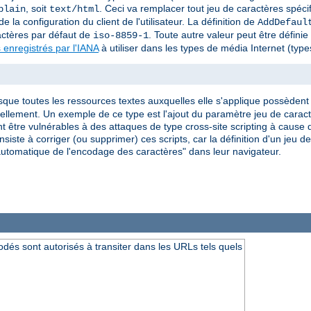
, soit
. Ceci va remplacer tout jeu de caractères spéci
plain
text/html
e la configuration du client de l'utilisateur. La définition de
AddDefaul
actères par défaut de
. Toute autre valeur peut être défini
iso-8859-1
 enregistrés par l'IANA
à utiliser dans les types de média Internet (ty
rsque toutes les ressources textes auxquelles elle s'applique possèdent l
iduellement. Un exemple de ce type est l'ajout du paramètre jeu de car
 être vulnérables à des attaques de type cross-site scripting à cause d
siste à corriger (ou supprimer) ces scripts, car la définition d'un jeu 
on automatique de l'encodage des caractères" dans leur navigateur.
dés sont autorisés à transiter dans les URLs tels quels