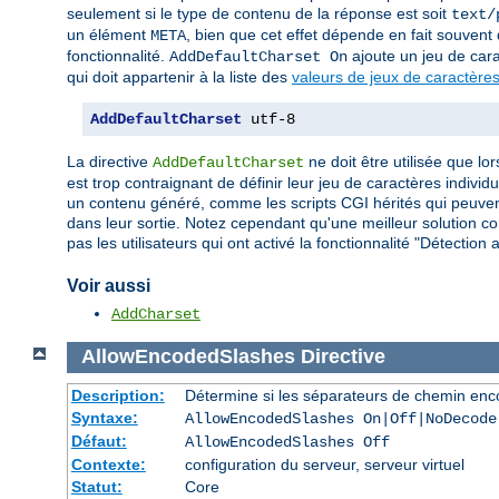
seulement si le type de contenu de la réponse est soit
text/
un élément
, bien que cet effet dépende en fait souvent d
META
fonctionnalité.
ajoute un jeu de car
AddDefaultCharset On
qui doit appartenir à la liste des
valeurs de jeux de caractères
AddDefaultCharset
 utf-8
La directive
ne doit être utilisée que lo
AddDefaultCharset
est trop contraignant de définir leur jeu de caractères indiv
un contenu généré, comme les scripts CGI hérités qui peuvent
dans leur sortie. Notez cependant qu'une meilleur solution con
pas les utilisateurs qui ont activé la fonctionnalité "Détecti
Voir aussi
AddCharset
AllowEncodedSlashes
Directive
Description:
Détermine si les séparateurs de chemin enco
Syntaxe:
AllowEncodedSlashes On|Off|NoDecode
Défaut:
AllowEncodedSlashes Off
Contexte:
configuration du serveur, serveur virtuel
Statut:
Core