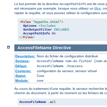
Le but premier de la directive
est de vous p
AcceptPathInfo
est nécessaire par exemple, lorsque vous utilisez un
filtre
, c
rejeter la requête, et vous pouvez utiliser la configuration suiva
<
Files
"mypaths.shtml"
>
Options
+Includes
SetOutputFilter
INCLUDES
AcceptPathInfo
On
</
Files
>
AccessFileName
Directive
Description:
Nom du fichier de configuration distribué
Syntaxe:
AccessFileName
nom-du-fichier
[
nom-d
Défaut:
AccessFileName .htaccess
Contexte:
configuration du serveur, serveur virtuel
Statut:
Core
Module:
core
Au cours du traitement d'une requête, le serveur recherche le
chemin du document, à partir du moment où les fichiers de co
AccessFileName
.
acl