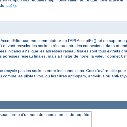
none
 de
tcp(7)
.
AcceptFilter comme commutateur de l'API AcceptEx(), et ne supporte 
() et vont recycler les sockets réseau entre les connexions.
attend
data
s initiales ainsi que les adresses réseau finales sont tous extraits gr
les adresses réseau finales, mais à l'instar de
, la valeur
n'
none
connect
 ne recycle pas les sockets entre les connexions. Ceci s'avère utile pour 
 comme les pilotes vpn, ou les filtres anti-spam, anti-virus ou anti-spy
 sous forme d'un nom de chemin en fin de requête.