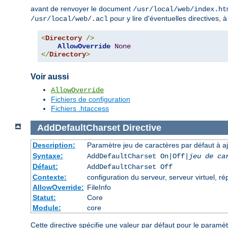
avant de renvoyer le document
/usr/local/web/index.ht
pour y lire d'éventuelles directives, 
/usr/local/web/.acl
<
Directory
/>
AllowOverride
None
</
Directory
>
Voir aussi
AllowOverride
Fichiers de configuration
Fichiers .htaccess
AddDefaultCharset
Directive
Description:
Paramètre jeu de caractères par défaut à a
Syntaxe:
AddDefaultCharset On|Off|
jeu de ca
Défaut:
AddDefaultCharset Off
Contexte:
configuration du serveur, serveur virtuel, ré
AllowOverride:
FileInfo
Statut:
Core
Module:
core
Cette directive spécifie une valeur par défaut pour le paramè