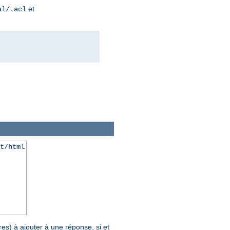
et
al/.acl
t/html
es) à ajouter à une réponse, si et