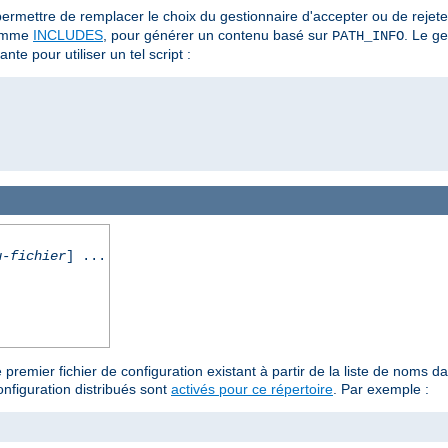
ermettre de remplacer le choix du gestionnaire d'accepter ou de rejet
omme
INCLUDES
, pour générer un contenu basé sur
. Le g
PATH_INFO
nte pour utiliser un tel script :
u-fichier
] ...
 premier fichier de configuration existant à partir de la liste de noms
nfiguration distribués sont
activés pour ce répertoire
. Par exemple :