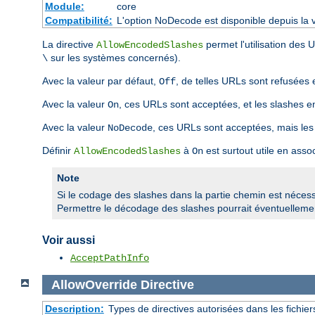
Module:
core
Compatibilité:
L'option NoDecode est disponible depuis la v
La directive
permet l'utilisation des
AllowEncodedSlashes
sur les systèmes concernés).
\
Avec la valeur par défaut,
, de telles URLs sont refusées 
Off
Avec la valeur
, ces URLs sont acceptées, et les slashes 
On
Avec la valeur
, ces URLs sont acceptées, mais les
NoDecode
Définir
à
est surtout utile en asso
AllowEncodedSlashes
On
Note
Si le codage des slashes dans la partie chemin est nécessai
Permettre le décodage des slashes pourrait éventuellement
Voir aussi
AcceptPathInfo
AllowOverride
Directive
Description:
Types de directives autorisées dans les fichie