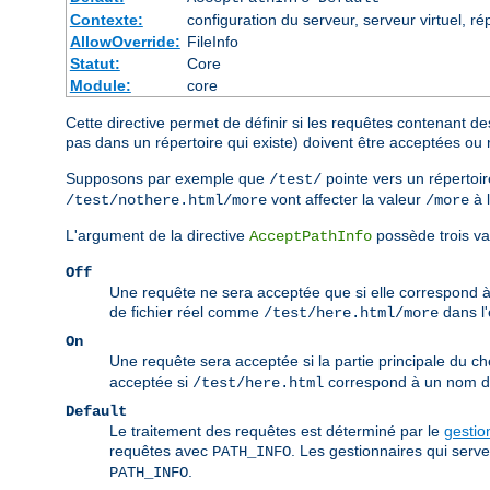
Contexte:
configuration du serveur, serveur virtuel, ré
AllowOverride:
FileInfo
Statut:
Core
Module:
core
Cette directive permet de définir si les requêtes contenant de
pas dans un répertoire qui existe) doivent être acceptées ou 
Supposons par exemple que
pointe vers un répertoir
/test/
vont affecter la valeur
à 
/test/nothere.html/more
/more
L'argument de la directive
possède trois va
AcceptPathInfo
Off
Une requête ne sera acceptée que si elle correspond 
de fichier réel comme
dans l
/test/here.html/more
On
Une requête sera acceptée si la partie principale du c
acceptée si
correspond à un nom de 
/test/here.html
Default
Le traitement des requêtes est déterminé par le
gestio
requêtes avec
. Les gestionnaires qui serv
PATH_INFO
.
PATH_INFO