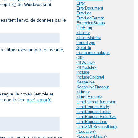
Error
AcceptEx() de Windows sont
ErrorDocument
ErrorLog
ErrorLogFormat
cessitent l'envoi de données par le
ExtendedStatus
FileETag
<Files>
<FilesMatch>
ForceType
GprofDir
à utiliser avec un port en écoute,
HostnameLookups
<If>
<IfDefine>
<IfModule>
Include
IncludeOptional
KeepAlive
KeepAliveTimeout
<Limit>
reçue, le noyau l'envoie au
<LimitExcept>
 que le filtre
accf_data(9)
.
LimitInternalRecursion
LimitRequestBody
LimitRequestFields
LimitRequestFieldSize
LimitRequestLine
LimitXMLRequestBody
<Location>
<LocationMatch>
ltre
pour ce