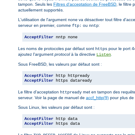
tampon. Seuls les
Filtres d'acceptation de FreeBSD
, le filtre
actuellement supportés.
L'utilisation de l'argument
va désactiver tout filtre d'acc
none
serveur en premier, comme
ou
:
ftp:
nntp
AcceptFilter
 nntp none
Les noms de protocoles par défaut sont
pour le port 
https
ajoutez l'argument
protocol
à la directive
.
Listen
Sous FreeBSD, les valeurs par défaut sont :
AcceptFilter
AcceptFilter
 https dataready
Le filtre d'acceptation
met en tampon des requêtes
httpready
serveur. Voir la page de manuel de
accf_http(9)
pour plus de 
Sous Linux, les valeurs par défaut sont :
AcceptFilter
AcceptFilter
 https data
Le filtre
de Linux ne supporte pas la mis