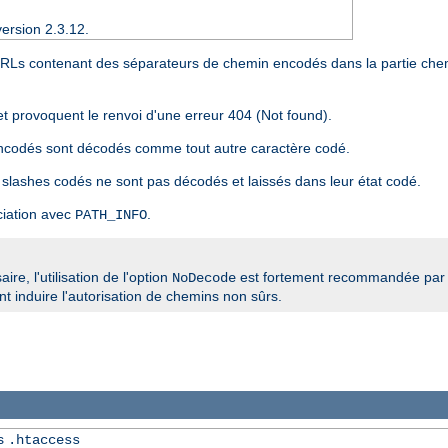
ersion 2.3.12.
 URLs contenant des séparateurs de chemin encodés dans la partie che
et provoquent le renvoi d'une erreur 404 (Not found).
encodés sont décodés comme tout autre caractère codé.
 slashes codés ne sont pas décodés et laissés dans leur état codé.
ciation avec
.
PATH_INFO
re, l'utilisation de l'option
est fortement recommandée par 
NoDecode
 induire l'autorisation de chemins non sûrs.
rs
.htaccess