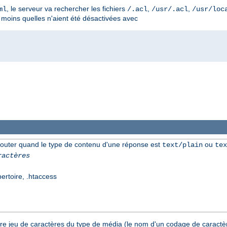
, le serveur va rechercher les fichiers
,
,
ml
/.acl
/usr/.acl
/usr/loc
à moins quelles n'aient été désactivées avec
jouter quand le type de contenu d'une réponse est
ou
text/plain
tex
ractères
pertoire, .htaccess
tre jeu de caractères du type de média (le nom d'un codage de caractèr