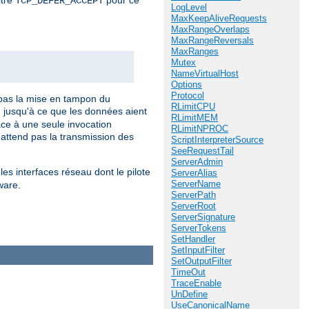
TCP_DEFER_ACCEPT
LogLevel
MaxKeepAliveRequests
MaxRangeOverlaps
MaxRangeReversals
MaxRanges
Mutex
NameVirtualHost
Options
Protocol
pas la mise en tampon du
RLimitCPU
 jusqu'à ce que les données aient
RLimitMEM
âce à une seule invocation
RLimitNPROC
attend pas la transmission des
ScriptInterpreterSource
SeeRequestTail
ServerAdmin
les interfaces réseau dont le pilote
ServerAlias
ServerName
ware.
ServerPath
ServerRoot
ServerSignature
ServerTokens
SetHandler
SetInputFilter
SetOutputFilter
TimeOut
TraceEnable
UnDefine
UseCanonicalName