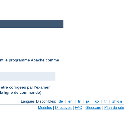
çant le programme Apache comme
 être corrigées par l'examen
 la ligne de commande)
Langues Disponibles:
de
|
en
|
fr
|
ja
|
ko
|
tr
|
zh-cn
Modules
|
Directives
|
FAQ
|
Glossaire
|
Plan du site