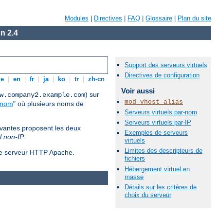
Modules
|
Directives
|
FAQ
|
Glossaire
|
Plan du site
n 2.4
Support des serveurs virtuels
Directives de configuration
de
|
en
|
fr
|
ja
|
ko
|
tr
|
zh-cn
Voir aussi
) sur
w.company2.example.com
mod_vhost_alias
-nom
" où plusieurs noms de
Serveurs virtuels par-nom
Serveurs virtuels par-IP
ivantes proposent les deux
Exemples de serveurs
l non-IP
.
virtuels
Limites des descripteurs de
 le serveur HTTP Apache.
fichiers
Hébergement virtuel en
masse
Détails sur les critères de
choix du serveur