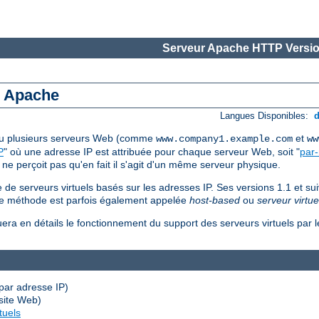
Serveur Apache HTTP Versio
s Apache
Langues Disponibles:
 ou plusieurs serveurs Web (comme
et
www.company1.example.com
ww
P
" où une adresse IP est attribuée pour chaque serveur Web, soit "
par
 ne perçoit pas qu'en fait il s'agit d'un même serveur physique.
de serveurs virtuels basés sur les adresses IP. Ses versions 1.1 et su
ème méthode est parfois également appelée
host-based
ou
serveur virtue
uera en détails le fonctionnement du support des serveurs virtuels par
par adresse IP)
site Web)
tuels