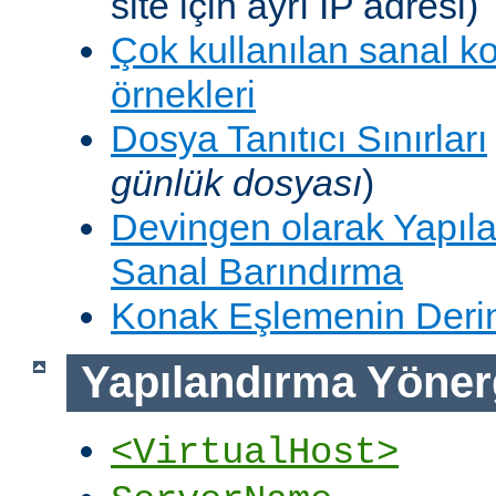
site için ayrı IP adresi)
Çok kullanılan sanal k
örnekleri
Dosya Tanıtıcı Sınırları
günlük dosyası
)
Devingen olarak Yapıla
Sanal Barındırma
Konak Eşlemenin Derin
Yapılandırma Yöner
<VirtualHost>