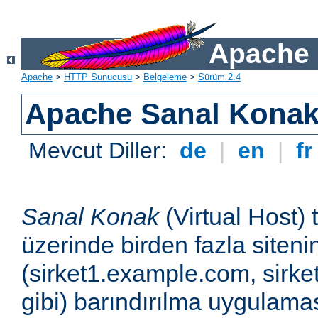
Apache 
Apache
>
HTTP Sunucusu
>
Belgeleme
>
Sürüm 2.4
Apache Sanal Konak 
Mevcut Diller:
de
|
en
|
f
Sanal Konak
(Virtual Host) 
üzerinde birden fazla siteni
(sirket1.example.com, sirk
gibi) barındırılma uygulamas