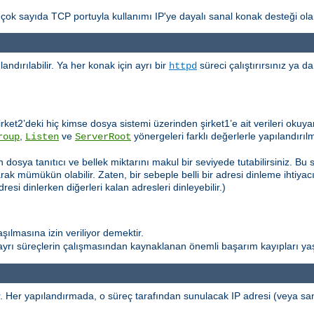
ok sayıda TCP portuyla kullanımı IP'ye dayalı sanal konak desteği olara
dırılabilir. Ya her konak için ayrı bir
süreci çalıştırırsınız ya 
httpd
rket2’deki hiç kimse dosya sistemi üzerinden şirket1’e ait verileri okuy
,
ve
yönergeleri farklı değerlerle yapılandırılm
roup
Listen
ServerRoot
dosya tanıtıcı ve bellek miktarını makul bir seviyede tutabilirsiniz. Bu 
ak mümükün olabilir. Zaten, bir sebeple belli bir adresi dinleme ihtiyac
esi dinlerken diğerleri kalan adresleri dinleyebilir.)
ılmasına izin veriliyor demektir.
ı ayrı süreçlerin çalışmasından kaynaklanan önemli başarım kayıpları y
. Her yapılandırmada, o süreç tarafından sunulacak IP adresi (veya sa