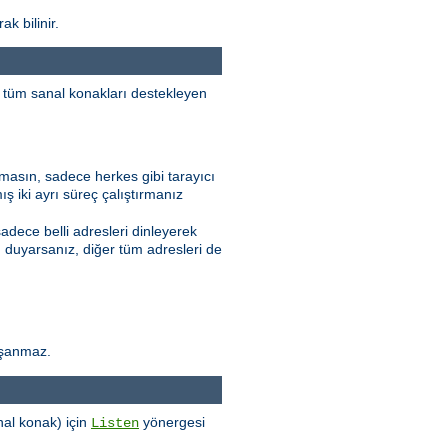
k bilinir.
da tüm sanal konakları destekleyen
amasın, sadece herkes gibi tarayıcı
ış iki ayrı süreç çalıştırmanız
sadece belli adresleri dinleyerek
ı duyarsanız, diğer tüm adresleri de
aşanmaz.
nal konak) için
yönergesi
Listen