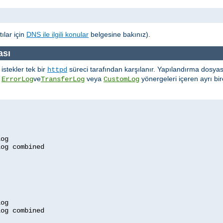
ılar için
DNS ile ilgili konular
belgesine bakınız).
ası
stekler tek bir
süreci tarafından karşılanır. Yapılandırma dosyası
httpd
,
ve
veya
yönergeleri içeren ayrı bi
ErrorLog
TransferLog
CustomLog
og

og
