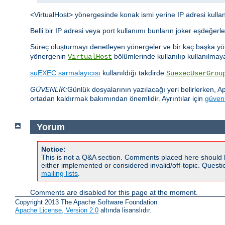
<VirtualHost> yönergesinde konak ismi yerine IP adresi kullanm
Belli bir IP adresi veya port kullanımı bunların joker eşdeğer
Süreç oluşturmayı denetleyen yönergeler ve bir kaç başka 
yönergenin
bölümlerinde kullanılıp kullanılma
VirtualHost
suEXEC sarmalayıcısı
kullanıldığı takdirde
SuexecUserGrou
GÜVENLİK:
Günlük dosyalarının yazılacağı yeri belirlerken, A
ortadan kaldırmak bakımından önemlidir. Ayrıntılar için
güvenl
Yorum
Notice:
This is not a Q&A section. Comments placed here should 
either implemented or considered invalid/off-topic. Ques
mailing lists
.
Comments are disabled for this page at the moment.
Copyright 2013 The Apache Software Foundation.
Apache License, Version 2.0
altında lisanslıdır.