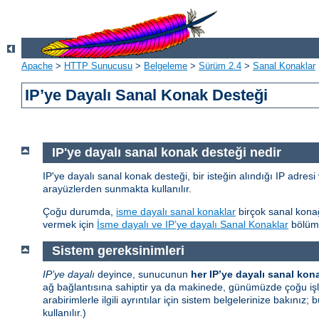
Apache
>
HTTP Sunucusu
>
Belgeleme
>
Sürüm 2.4
>
Sanal Konaklar
IP’ye Dayalı Sanal Konak Desteği
IP'ye dayalı sanal konak desteği nedir
IP'ye dayalı sanal konak desteği, bir isteğin alındığı IP adresi 
arayüzlerden sunmakta kullanılır.
Çoğu durumda,
isme dayalı sanal konaklar
birçok sanal konağ
vermek için
İsme dayalı ve IP’ye dayalı Sanal Konaklar
bölümü
Sistem gereksinimleri
IP’ye dayalı
deyince, sunucunun
her IP’ye dayalı sanal konak
ağ bağlantısına sahiptir ya da makinede, günümüzde çoğu işle
arabirimlerle ilgili ayrıntılar için sistem belgelerinize bakınız
kullanılır.)