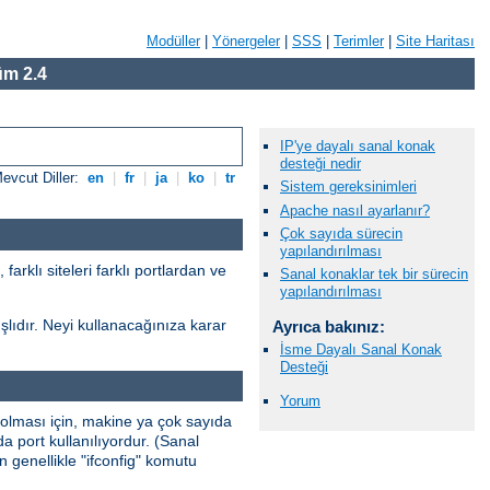
Modüller
|
Yönergeler
|
SSS
|
Terimler
|
Site Haritası
m 2.4
IP'ye dayalı sanal konak
desteği nedir
evcut Diller:
en
|
fr
|
ja
|
ko
|
tr
Sistem gereksinimleri
Apache nasıl ayarlanır?
Çok sayıda sürecin
yapılandırılması
farklı siteleri farklı portlardan ve
Sanal konaklar tek bir sürecin
yapılandırılması
şlıdır. Neyi kullanacağınıza karar
Ayrıca bakınız:
İsme Dayalı Sanal Konak
Desteği
Yorum
olması için, makine ya çok sayıda
 port kullanılıyordur. (Sanal
in genellikle "ifconfig" komutu