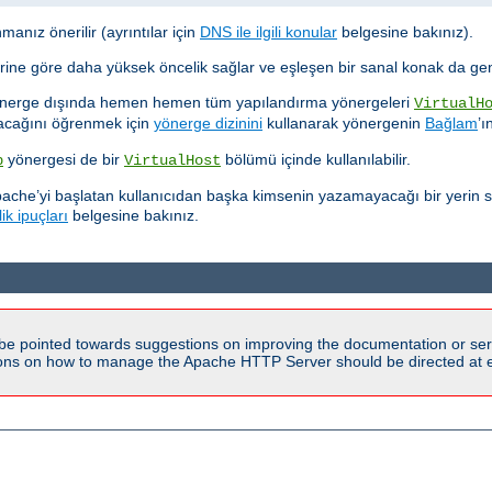
anız önerilir (ayrıntılar için
DNS ile ilgili konular
belgesine bakınız).
lerine göre daha yüksek öncelik sağlar ve eşleşen bir sanal konak da ge
yönerge dışında hemen hemen tüm yapılandırma yönergeleri
VirtualH
yacağını öğrenmek için
yönerge dizinini
kullanarak yönergenin
Bağlam
’ı
yönergesi de bir
bölümü içinde kullanılabilir.
p
VirtualHost
pache’yi başlatan kullanıcıdan başka kimsenin yazamayacağı bir yerin se
ik ipuçları
belgesine bakınız.
be pointed towards suggestions on improving the documentation or ser
tions on how to manage the Apache HTTP Server should be directed at e