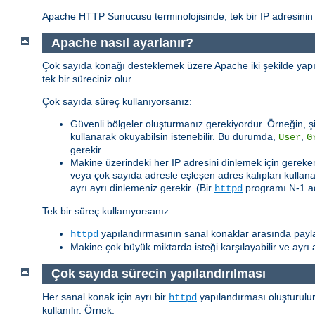
Apache HTTP Sunucusu terminolojisinde, tek bir IP adresinin ç
Apache nasıl ayarlanır?
Çok sayıda konağı desteklemek üzere Apache iki şekilde yapılan
tek bir süreciniz olur.
Çok sayıda süreç kullanıyorsanız:
Güvenli bölgeler oluşturmanız gerekiyordur. Örneğin, şi
kullanarak okuyabilsin istenebilir. Bu durumda,
,
User
G
gerekir.
Makine üzerindeki her IP adresini dinlemek için gereken 
veya çok sayıda adresle eşleşen adres kalıpları kullanar
ayrı ayrı dinlemeniz gerekir. (Bir
programı N-1 adr
httpd
Tek bir süreç kullanıyorsanız:
yapılandırmasının sanal konaklar arasında paylaş
httpd
Makine çok büyük miktarda isteği karşılayabilir ve ayr
Çok sayıda sürecin yapılandırılması
Her sanal konak için ayrı bir
yapılandırması oluşturulur
httpd
kullanılır. Örnek: