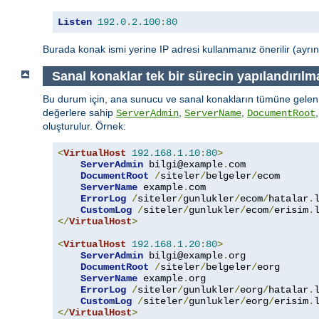
Listen
192.0
.
2.100
:
80
Burada konak ismi yerine IP adresi kullanmanız önerilir (ayrınt
Sanal konaklar tek bir sürecin yapılandırılm
Bu durum için, ana sunucu ve sanal konakların tümüne gelen i
değerlere sahip
,
,
ServerAdmin
ServerName
DocumentRoot
oluşturulur. Örnek:
<
VirtualHost
192.168
.
1.10
:
80
>
ServerAdmin
 bilgi@example
.
com

DocumentRoot
/
siteler
/
belgeler
/
ecom

ServerName
 example
.
com

ErrorLog
/
siteler
/
gunlukler
/
ecom
/
hatalar
.
l
CustomLog
/
siteler
/
gunlukler
/
ecom
/
erisim
.
</
VirtualHost
>
<
VirtualHost
192.168
.
1.20
:
80
>
ServerAdmin
 bilgi@example
.
org

DocumentRoot
/
siteler
/
belgeler
/
eorg

ServerName
 example
.
org

ErrorLog
/
siteler
/
gunlukler
/
eorg
/
hatalar
.
l
CustomLog
/
siteler
/
gunlukler
/
eorg
/
erisim
.
</
VirtualHost
>