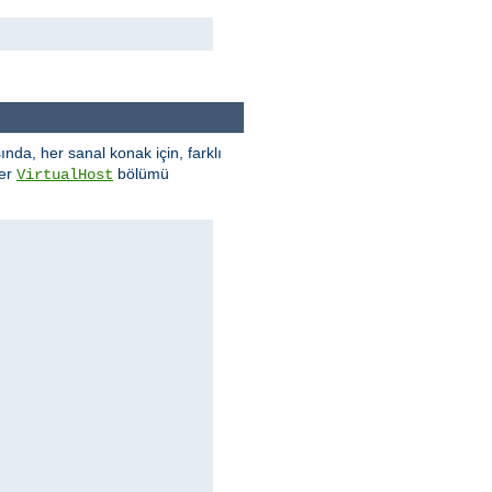
nda, her sanal konak için, farklı
rer
bölümü
VirtualHost