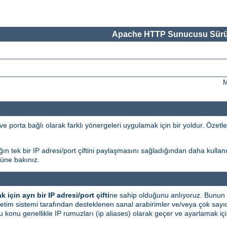
Apache HTTP Sunucusu Sürü
M
ve porta bağlı olarak farklı yönergeleri uygulamak için bir yoldur. Özetle, 
ın tek bir IP adresi/port çiftini paylaşmasını sağladığından daha kullanı
ne bakınız.
 için ayrı bir IP adresi/port çifti
ne sahip olduğunu anlıyoruz. Bunun 
tim sistemi tarafından desteklenen sanal arabirimler ve/veya çok sayıda
; bu konu genellikle IP rumuzları (ip aliases) olarak geçer ve ayarlamak iç