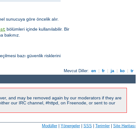
nel sunucuya göre öncelik alır.
bölümleri içinde kullanılabilir. Bir
ost
na bakınız.
çilmesi bazı güvenlik risklerini
Mevcut Diller:
en
|
fr
|
ja
|
ko
|
tr
ver, and may be removed again by our moderators if they are
ither our IRC channel, #httpd, on Freenode, or sent to our
Modüller
|
Yönergeler
|
SSS
|
Terimler
|
Site Haritası