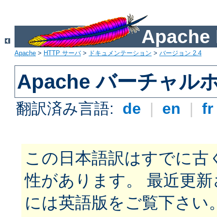
Apach
Apache
>
HTTP サーバ
>
ドキュメンテーション
>
バージョン 2.4
Apache バーチャ
翻訳済み言語:
de
|
en
|
f
この日本語訳はすでに古
性があります。 最近更
には英語版をご覧下さい